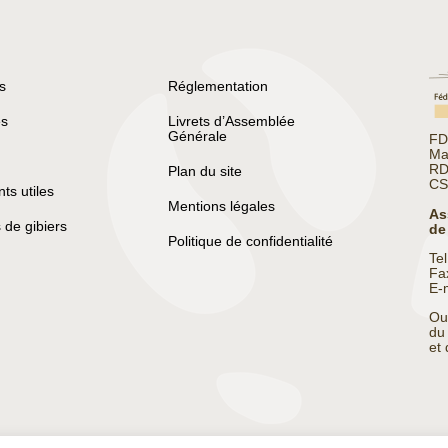
s
Réglementation
s
Livrets d’Assemblée
Générale
FD
Ma
RD
Plan du site
CS
s utiles
Mentions légales
As
 de gibiers
de
Politique de confidentialité
Te
Fa
E-
Ou
du
et