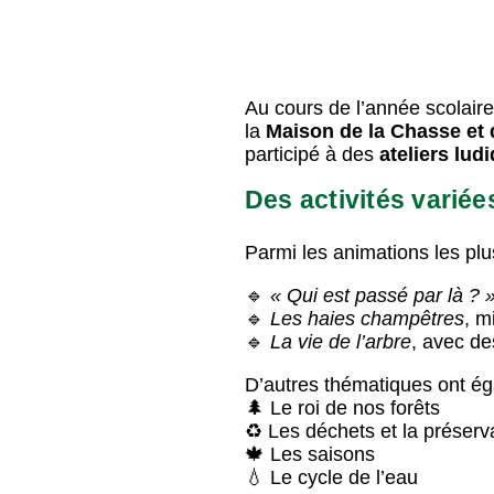
Au cours de l’année scolai
la
Maison de la Chasse et 
participé à des
ateliers ludi
Des activités variée
Parmi les animations les plu
🔹
« Qui est passé par là ? 
🔹
Les haies champêtres
, m
🔹
La vie de l’arbre
, avec d
D’autres thématiques ont éga
🌲 Le roi de nos forêts
♻️ Les déchets et la préserv
🍁 Les saisons
💧 Le cycle de l’eau