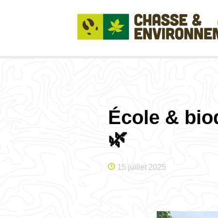
École & bio
🌿
15 juillet 2025