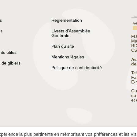
s
Réglementation
s
Livrets d’Assemblée
Générale
FD
Ma
RD
Plan du site
CS
s utiles
Mentions légales
As
 de gibiers
de
Politique de confidentialité
Te
Fa
E-
Ou
du
et
expérience la plus pertinente en mémorisant vos préférences et les vis