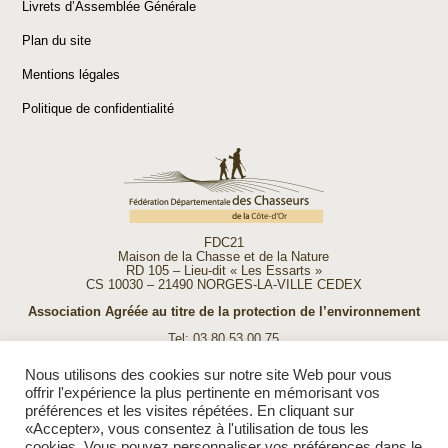
Livrets d’Assemblée Générale
Plan du site
Mentions légales
Politique de confidentialité
FDC21
Maison de la Chasse et de la Nature
RD 105 – Lieu-dit « Les Essarts »
CS 10030 – 21490 NORGES-LA-VILLE CEDEX
Association Agréée au titre de la protection de l’environnement
Tel: 03 80 53 00 75
Fax: 03 80 53 00 74
E-mail:
accueil@fdc21.com
Nous utilisons des cookies sur notre site Web pour vous
offrir l'expérience la plus pertinente en mémorisant vos
Ouverture de la FDC 21 :
du lundi au vendredi de 9h à 12h
préférences et les visites répétées. En cliquant sur
et de 13h30 à 17h30
«Accepter», vous consentez à l'utilisation de tous les
cookies. Vous pouvez personnaliser vos préférences dans le