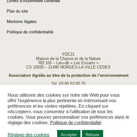
Livrets d’Assemblée Générale
Plan du site
Mentions légales
Politique de confidentialité
FDC21
Maison de la Chasse et de la Nature
RD 105 – Lieu-dit « Les Essarts »
CS 10030 – 21490 NORGES-LA-VILLE CEDEX
Association Agréée au titre de la protection de l’environnement
Tel: 03 80 53 00 75
Fax: 03 80 53 00 74
E-mail:
accueil@fdc21.com
Nous utilisons des cookies sur notre site Web pour vous
Ouverture de la FDC 21 :
offrir l'expérience la plus pertinente en mémorisant vos
du lundi au vendredi de 9h à 12h
préférences et les visites répétées. En cliquant sur
et de 13h30 à 17h30
«Accepter», vous consentez à l'utilisation de tous les
cookies. Vous pouvez personnaliser vos préférences dans le
réglage des cookies.
Politique de confidentialité
Réglage des cookies
Accepter
Refuser