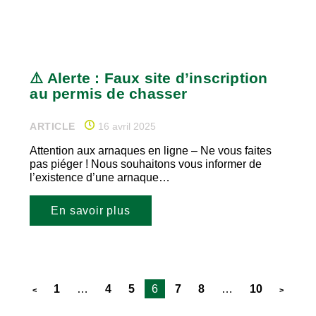
⚠️ Alerte : Faux site d’inscription
au permis de chasser
ARTICLE
16 avril 2025
Attention aux arnaques en ligne – Ne vous faites
pas piéger ! Nous souhaitons vous informer de
l’existence d’une arnaque…
En savoir plus
1
…
4
5
6
7
8
…
10
<
>