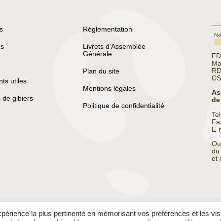
s
Réglementation
s
Livrets d’Assemblée
Générale
FD
Ma
RD
Plan du site
CS
s utiles
Mentions légales
As
 de gibiers
de
Politique de confidentialité
Te
Fa
E-
Ou
du
et
expérience la plus pertinente en mémorisant vos préférences et les vis