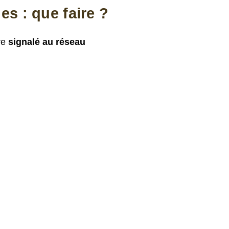
s : que faire ?
re
signalé au réseau