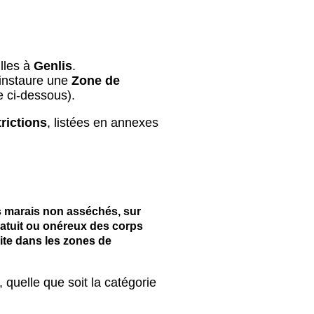
lles à
Genlis
.
instaure une
Zone de
e ci-dessous).
rictions
, listées en annexes
es marais non asséchés, sur
 gratuit ou onéreux des corps
dite dans les zones de
, quelle que soit la catégorie