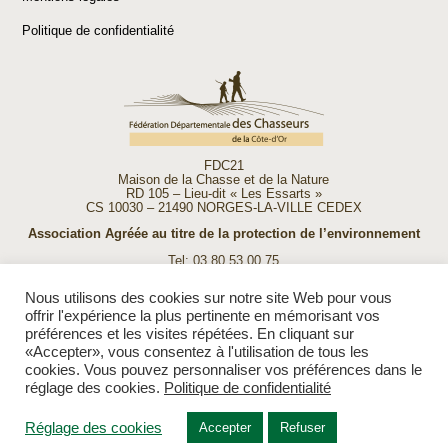
Politique de confidentialité
FDC21
Maison de la Chasse et de la Nature
RD 105 – Lieu-dit « Les Essarts »
CS 10030 – 21490 NORGES-LA-VILLE CEDEX
Association Agréée au titre de la protection de l’environnement
Tel: 03 80 53 00 75
Fax: 03 80 53 00 74
E-mail:
accueil@fdc21.com
Nous utilisons des cookies sur notre site Web pour vous
Ouverture de la FDC 21 :
offrir l'expérience la plus pertinente en mémorisant vos
du lundi au vendredi de 9h à 12h
préférences et les visites répétées. En cliquant sur
et de 13h30 à 17h30
«Accepter», vous consentez à l'utilisation de tous les
cookies. Vous pouvez personnaliser vos préférences dans le
réglage des cookies.
Politique de confidentialité
Réglage des cookies
Accepter
Refuser
Création :
JPM Partner