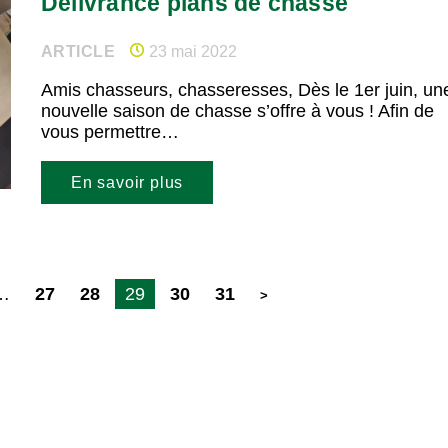
Délivrance plans de chasse
ARTICLE
23 mai 2022
Amis chasseurs, chasseresses, Dès le 1er juin, un
nouvelle saison de chasse s’offre à vous ! Afin de
vous permettre…
En savoir plus
…
27
28
29
30
31
>